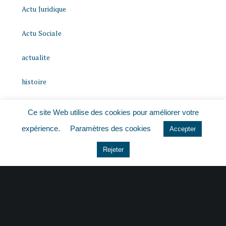
Actu Juridique
Actu Sociale
actualite
histoire
Le coin du dirigeant
Ce site Web utilise des cookies pour améliorer votre
expérience.
Paramètres des cookies
Non classé
Accepter
Rejeter
quizz