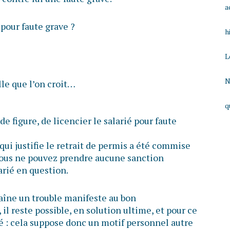
a
 pour faute grave ?
h
L
N
lle que l’on croit…
q
 de figure, de licencier le salarié pour faute
qui justifie le retrait de permis a été commise
vous ne pouvez prendre aucune sanction
arié en question.
raîne un trouble manifeste au bon
il reste possible, en solution ultime, et pour ce
rié : cela suppose donc un motif personnel autre