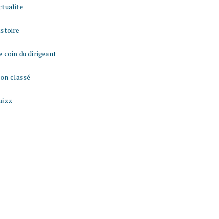
ctualite
istoire
e coin du dirigeant
on classé
uizz