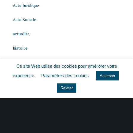
Actu Juridique
Actu Sociale
actualite
histoire
Le coin du dirigeant
Ce site Web utilise des cookies pour améliorer votre
expérience.
Paramètres des cookies
Non classé
Accepter
Rejeter
quizz