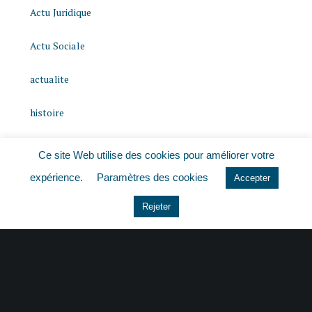
Actu Juridique
Actu Sociale
actualite
histoire
Le coin du dirigeant
Ce site Web utilise des cookies pour améliorer votre
expérience.
Paramètres des cookies
Non classé
Accepter
Rejeter
quizz