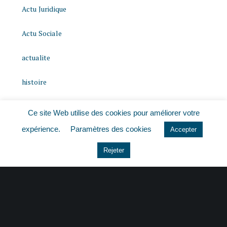
Actu Juridique
Actu Sociale
actualite
histoire
Le coin du dirigeant
Ce site Web utilise des cookies pour améliorer votre
expérience.
Paramètres des cookies
Non classé
Accepter
Rejeter
quizz