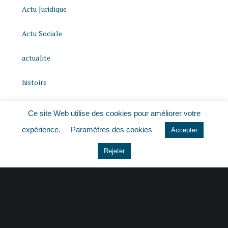
Actu Juridique
Actu Sociale
actualite
histoire
Le coin du dirigeant
Ce site Web utilise des cookies pour améliorer votre
expérience.
Paramètres des cookies
Non classé
Accepter
Rejeter
quizz