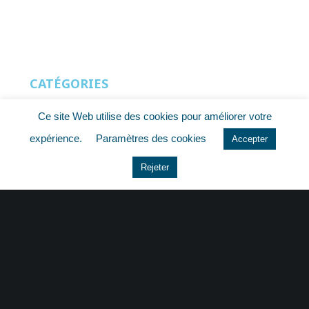
CATÉGORIES
Actu Fiscale
Ce site Web utilise des cookies pour améliorer votre
expérience.
Paramètres des cookies
Accepter
Actu Juridique
Rejeter
Actu Sociale
actualite
histoire
Le coin du dirigeant