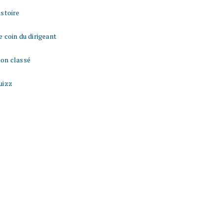
istoire
e coin du dirigeant
on classé
uizz