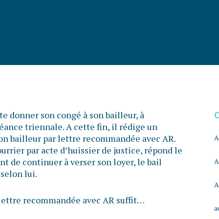
e donner son congé à son bailleur, à
ance triennale. A cette fin, il rédige un
 son bailleur par lettre recommandée avec AR.
A
ourrier par acte d’huissier de justice, répond le
t de continuer à verser son loyer, le bail
A
selon lui.
A
e lettre recommandée avec AR suffit…
a