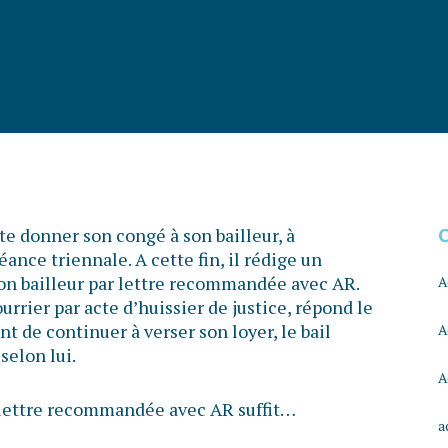
e donner son congé à son bailleur, à
ance triennale. A cette fin, il rédige un
 son bailleur par lettre recommandée avec AR.
A
ourrier par acte d’huissier de justice, répond le
t de continuer à verser son loyer, le bail
A
selon lui.
A
e lettre recommandée avec AR suffit…
a