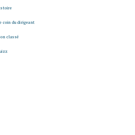
istoire
e coin du dirigeant
on classé
uizz