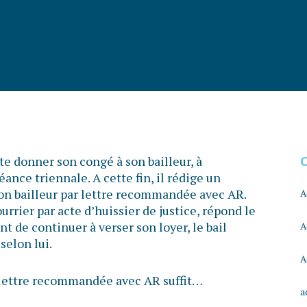
e donner son congé à son bailleur, à
ance triennale. A cette fin, il rédige un
 son bailleur par lettre recommandée avec AR.
A
ourrier par acte d’huissier de justice, répond le
t de continuer à verser son loyer, le bail
A
selon lui.
A
e lettre recommandée avec AR suffit…
a