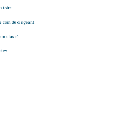
istoire
e coin du dirigeant
on classé
uizz