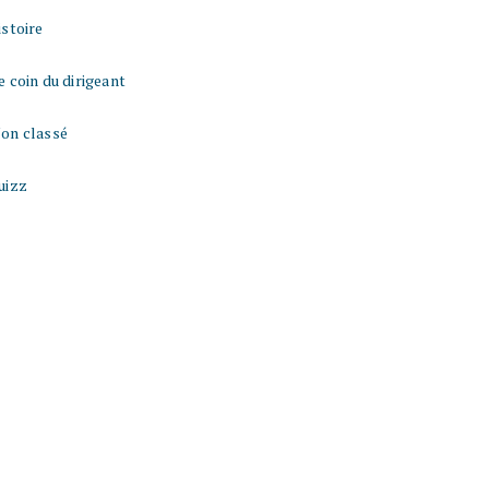
istoire
e coin du dirigeant
on classé
uizz