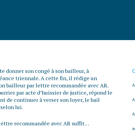
e donner son congé à son bailleur, à
ance triennale. A cette fin, il rédige un
 son bailleur par lettre recommandée avec AR.
A
ourrier par acte d’huissier de justice, répond le
t de continuer à verser son loyer, le bail
A
selon lui.
A
e lettre recommandée avec AR suffit…
a