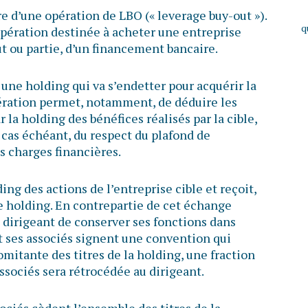
re d’une opération de LBO (« leverage buy-out »).
q
pération destinée à acheter une entreprise
tout ou partie, d’un financement bancaire.
 une holding qui va s’endetter pour acquérir la
pération permet, notamment, de déduire les
 la holding des bénéfices réalisés par la cible,
 cas échéant, du respect du plafond de
es charges financières.
ding des actions de l’entreprise cible et reçoit,
e holding. En contrepartie de cet échange
 dirigeant de conserver ses fonctions dans
 et ses associés signent une convention qui
mitante des titres de la holding, une fraction
associés sera rétrocédée au dirigeant.
ociés cèdent l’ensemble des titres de la