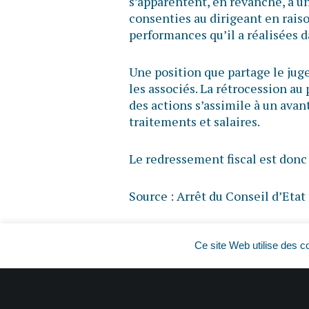
s’apparentent, en revanche, à un
consenties au dirigeant en raiso
performances qu’il a réalisées da
Une position que partage le jug
les associés. La rétrocession au 
des actions s’assimile à un ava
traitements et salaires.
Le redressement fiscal est don
Source :
Arrêt du Conseil d’Etat
Rachat d’entreprise et LBO : focu
Ce site Web utilise des c
titres…
© Copyright WebLex – 