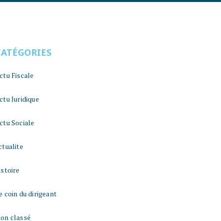
CATÉGORIES
ctu Fiscale
ctu Juridique
ctu Sociale
ctualite
istoire
e coin du dirigeant
on classé