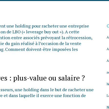
éent une holding pour racheter une entreprise
ion de LBO (« leverage buy out »). A cette
ntion entre associés prévoyant la rétrocession,
A
tie du gain réalisé à l’occasion de la vente
ding. Comment doivent-être imposées les
A
A
a
es : plus-value ou salaire ?
h
isseurs, une holding dans le but de racheter une
re et dans laquelle il exerce une fonction de
L
N