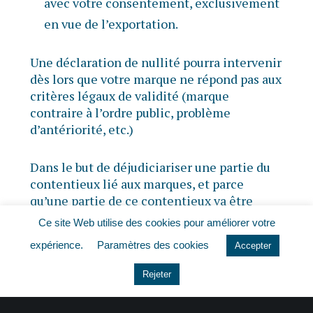
avec votre consentement, exclusivement
en vue de l’exportation.
Une déclaration de nullité pourra intervenir
dès lors que votre marque ne répond pas aux
critères légaux de validité (marque
contraire à l’ordre public, problème
d’antériorité, etc.)
Dans le but de déjudiciariser une partie du
contentieux lié aux marques, et parce
qu’une partie de ce contentieux va être
transféré à l’INPI, les procédures en nullité
Ce site Web utilise des cookies pour améliorer votre
et en déchéance des marques sont
expérience.
Paramètres des cookies
Accepter
intégralement révisées : mise en œuvre
d’une procédure contradictoire entre les
Rejeter
parties, instauration d’une liste de
personnes pouvant engager un recours en