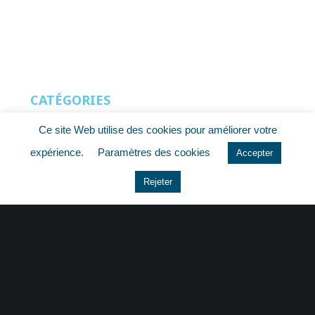
CATÉGORIES
Ce site Web utilise des cookies pour améliorer votre
Actu Fiscale
expérience.
Paramètres des cookies
Accepter
Actu Juridique
Rejeter
Actu Sociale
actualite
histoire
Le coin du dirigeant