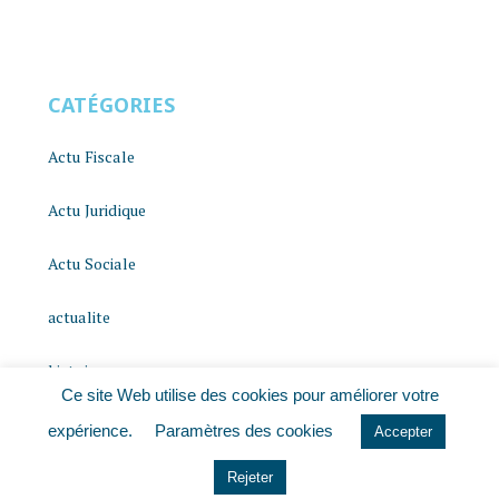
CATÉGORIES
Actu Fiscale
Actu Juridique
Actu Sociale
actualite
histoire
Ce site Web utilise des cookies pour améliorer votre
Le coin du dirigeant
expérience.
Paramètres des cookies
Accepter
Non classé
Rejeter