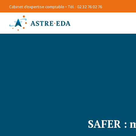
Cabinet d’expertise comptable • Tél. : 02 32 76 02 76
SAFER : m