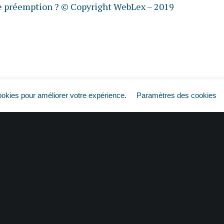
de préemption ?
© Copyright WebLex – 2019
ookies pour améliorer votre expérience.
Paramètres des cookies
Entreprises d’intérim/entreprises utilisatrices : une responsabilité conjointe ?