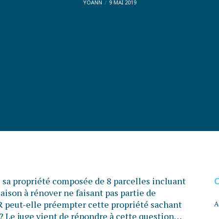
YOANN
9 MAI 2019
 sa propriété composée de 8 parcelles incluant
aison à rénover ne faisant pas partie de
ER peut-elle préempter cette propriété sachant
A
 ? Le juge vient de répondre à cette question…