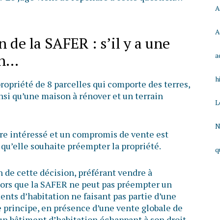
A
A
 de la SAFER : s’il y a une
on…
a
h
ropriété de 8 parcelles qui comporte des terres,
insi qu’une maison à rénover et un terrain
L
N
re intéressé et un compromis de vente est
r qu’elle souhaite préempter la propriété.
q
n de cette décision, préférant vendre à
alors que la SAFER ne peut pas préempter un
ents d’habitation ne faisant pas partie d’une
e principe, en présence d’une vente globale de
un bâtiment d’habitation échappant à son droit