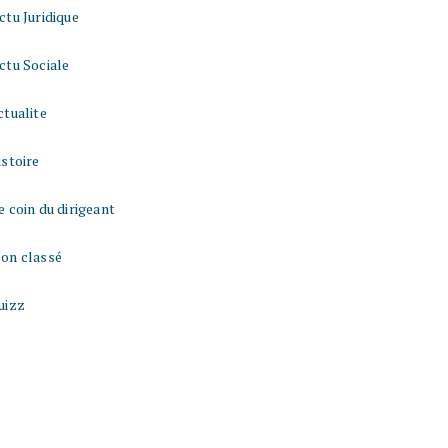
ctu Juridique
ctu Sociale
ctualite
istoire
e coin du dirigeant
on classé
uizz