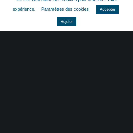
expérience.
Paramètres des cookies
Accepter
Actu Sociale
Rejeter
actualite
histoire
Le coin du dirigeant
Non classé
quizz