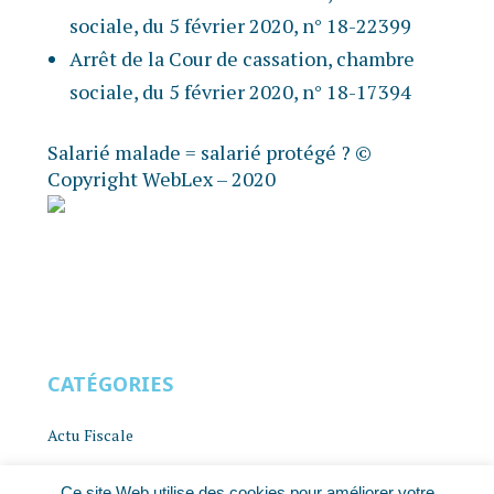
sociale, du 5 février 2020, n° 18-22399
Arrêt de la Cour de cassation, chambre
sociale, du 5 février 2020, n° 18-17394
Salarié malade = salarié protégé ?
©
Copyright WebLex – 2020
CATÉGORIES
Actu Fiscale
Actu Juridique
Ce site Web utilise des cookies pour améliorer votre