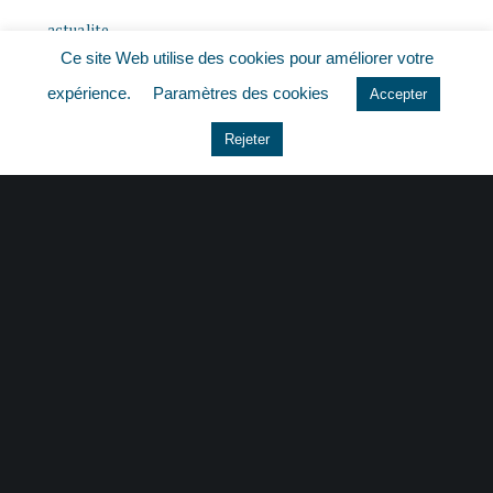
actualite
Ce site Web utilise des cookies pour améliorer votre
histoire
expérience.
Paramètres des cookies
Accepter
Le coin du dirigeant
Rejeter
Non classé
quizz