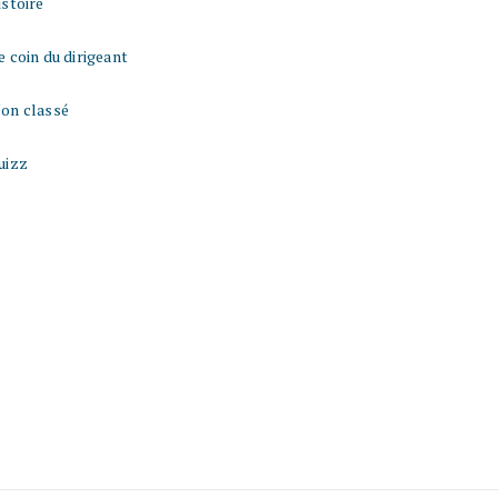
istoire
e coin du dirigeant
on classé
uizz