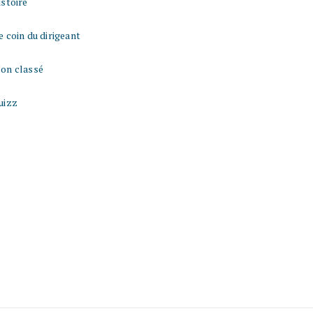
istoire
e coin du dirigeant
on classé
uizz