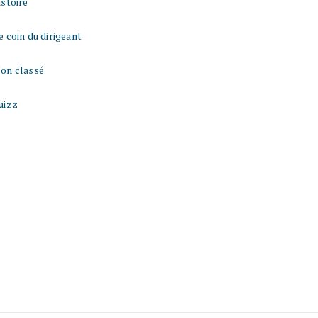
istoire
e coin du dirigeant
on classé
uizz