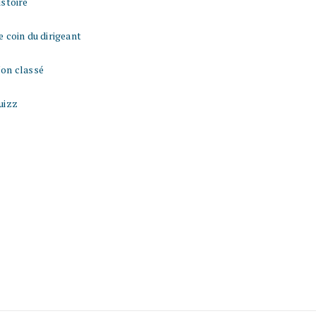
istoire
e coin du dirigeant
on classé
uizz