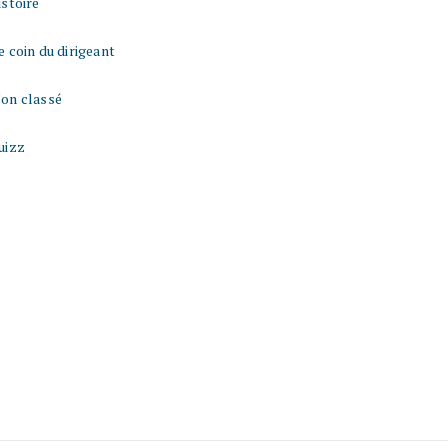
istoire
e coin du dirigeant
on classé
uizz