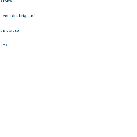
istoire
e coin du dirigeant
on classé
uizz