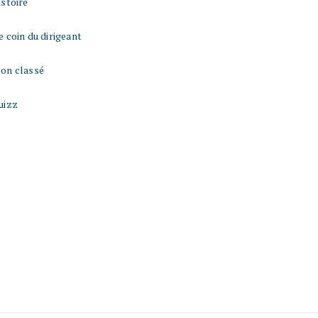
istoire
e coin du dirigeant
on classé
uizz