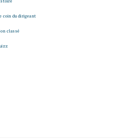
istoire
e coin du dirigeant
on classé
uizz