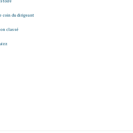
istoire
e coin du dirigeant
on classé
uizz