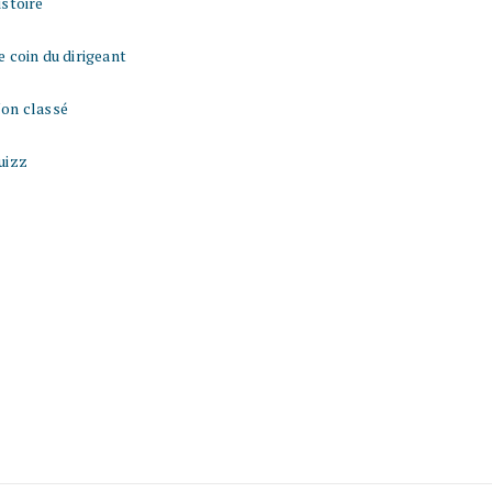
istoire
e coin du dirigeant
on classé
uizz