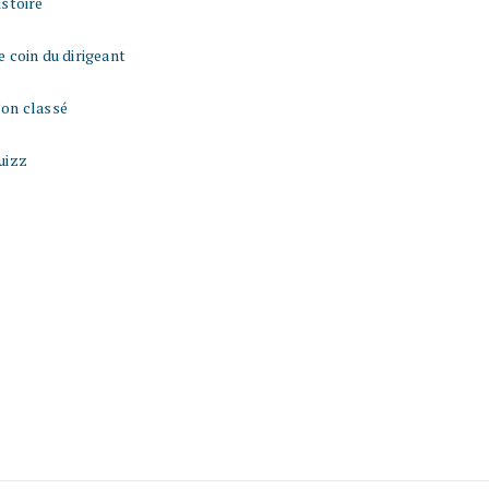
istoire
e coin du dirigeant
on classé
uizz