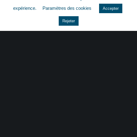
quizz
expérience.
Paramètres des cookies
Accepter
Rejeter
CONTACT
|
MENTIONS LÉGALES