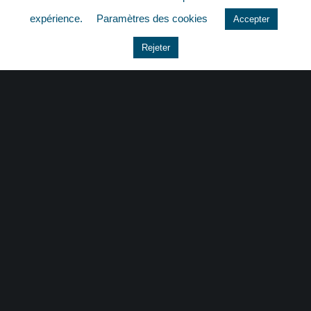
quizz
expérience.
Paramètres des cookies
Accepter
Rejeter
CONTACT
|
MENTIONS LÉGALES