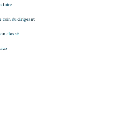
istoire
e coin du dirigeant
on classé
uizz