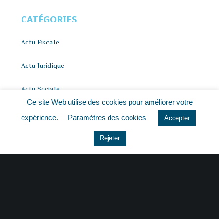
CATÉGORIES
Actu Fiscale
Actu Juridique
Actu Sociale
Ce site Web utilise des cookies pour améliorer votre
actualite
expérience.
Paramètres des cookies
Accepter
histoire
Rejeter
Le coin du dirigeant
Non classé
quizz