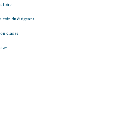
istoire
e coin du dirigeant
on classé
uizz