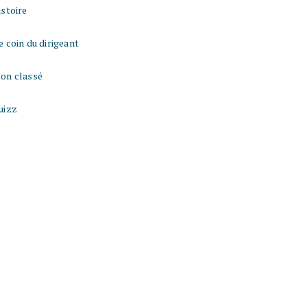
istoire
e coin du dirigeant
on classé
uizz