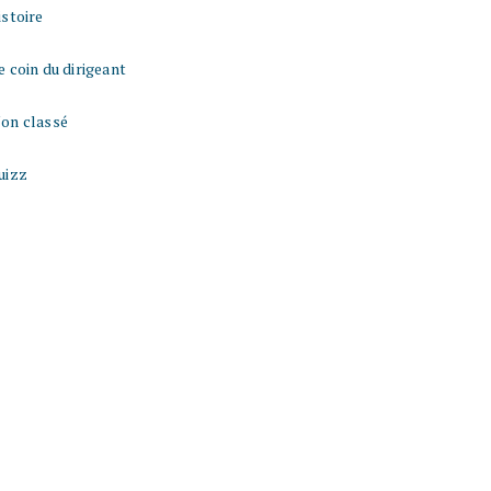
istoire
e coin du dirigeant
on classé
uizz