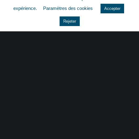
quizz
expérience.
Paramètres des cookies
Accepter
Rejeter
CONTACT
|
MENTIONS LÉGALES