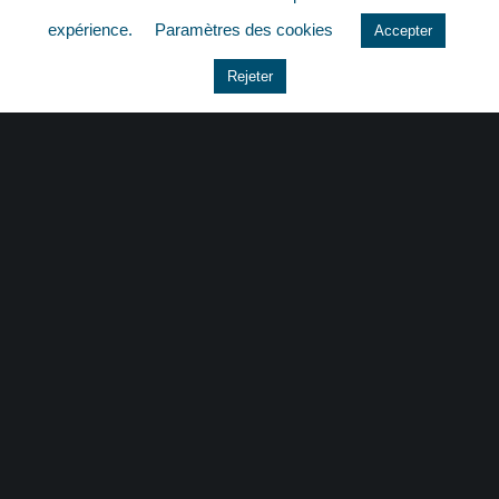
quizz
expérience.
Paramètres des cookies
Accepter
Rejeter
CONTACT
|
MENTIONS LÉGALES