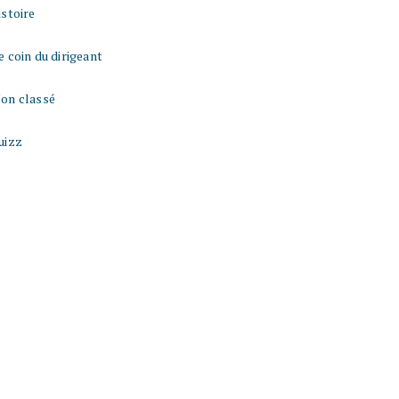
istoire
e coin du dirigeant
on classé
uizz