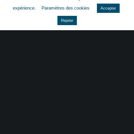
quizz
expérience.
Paramètres des cookies
Accepter
Rejeter
CONTACT
|
MENTIONS LÉGALES