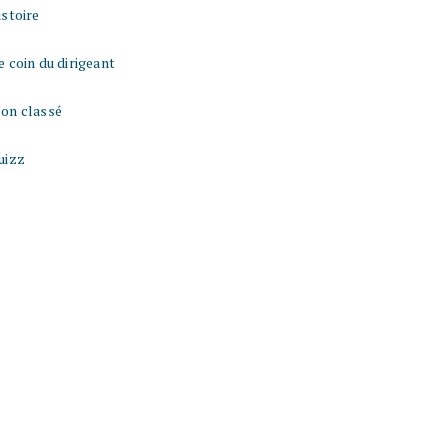
istoire
e coin du dirigeant
on classé
uizz