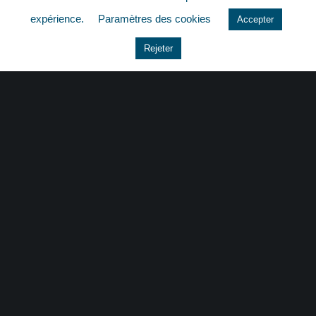
quizz
expérience.
Paramètres des cookies
Accepter
Rejeter
CONTACT
|
MENTIONS LÉGALES