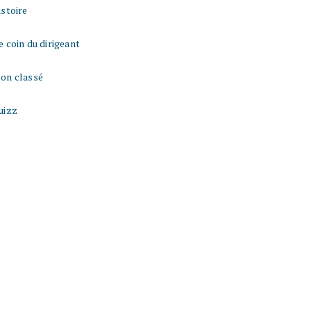
istoire
e coin du dirigeant
on classé
uizz