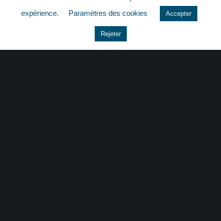
quizz
expérience.
Paramètres des cookies
Accepter
Rejeter
CONTACT
|
MENTIONS LÉGALES