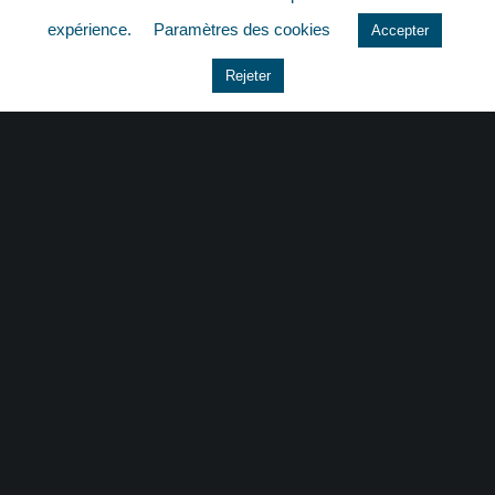
quizz
expérience.
Paramètres des cookies
Accepter
Rejeter
CONTACT
|
MENTIONS LÉGALES