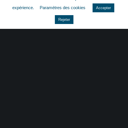
quizz
expérience.
Paramètres des cookies
Accepter
Rejeter
CONTACT
|
MENTIONS LÉGALES