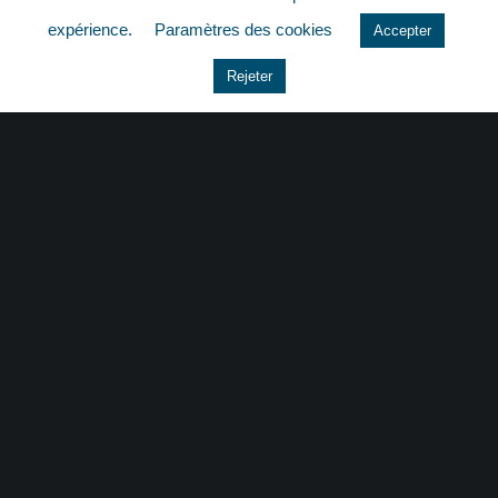
quizz
expérience.
Paramètres des cookies
Accepter
Rejeter
CONTACT
|
MENTIONS LÉGALES