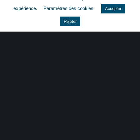
quizz
expérience.
Paramètres des cookies
Accepter
Rejeter
CONTACT
|
MENTIONS LÉGALES