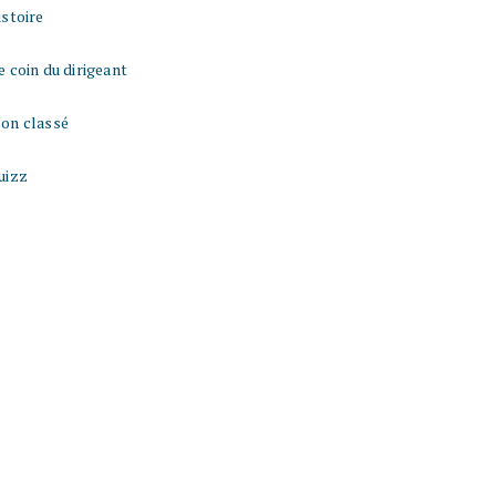
istoire
e coin du dirigeant
on classé
uizz