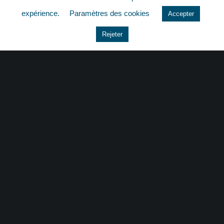
quizz
expérience.
Paramètres des cookies
Accepter
Rejeter
CONTACT
|
MENTIONS LÉGALES